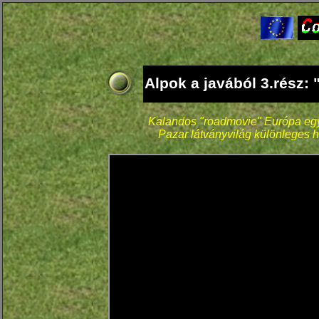
Alpok a javából 3.rész:
Kalandos "roadmovie" Európa egyi
Pazar látványvilág különleges h