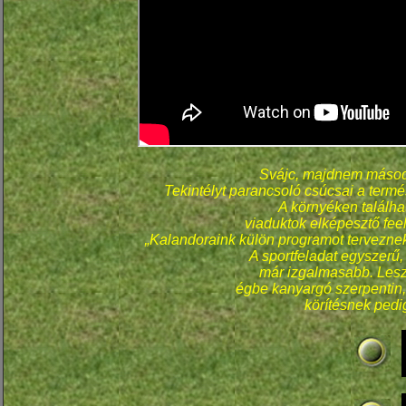
Svájc, majdnem másodi
Tekintélyt parancsoló csúcsai a termé
A környéken találhat
viaduktok elképesztő fee
„Kalandoraink külön programot tervezne
A sportfeladat egyszerű, 
már izgalmasabb. Lesz
égbe kanyargó szerpentin, 
körítésnek pedig