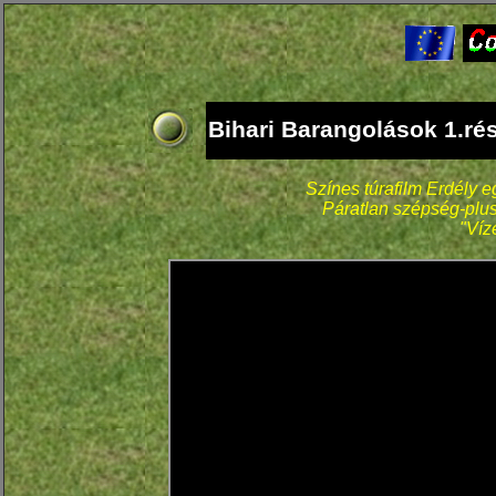
Bihari Barangolások 1.rés
Színes túrafilm Erdély e
Páratlan szépség-plu
"Víz