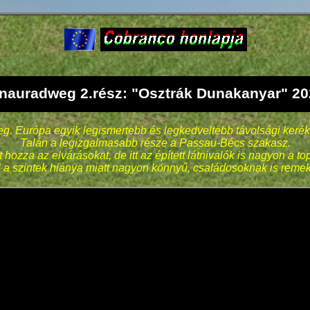
nauradweg 2.rész: "Osztrák Dunakanyar" 20
. Európa egyik legismertebb és legkedveltebb távolsági kerék
Talán a legizgalmasabb része a Passau-Bécs szakasz.
 hozza az elvárásokat, de itt az épített látnivalók is nagyon a t
a szintek hiánya miatt nagyon könnyű, családosoknak is reme