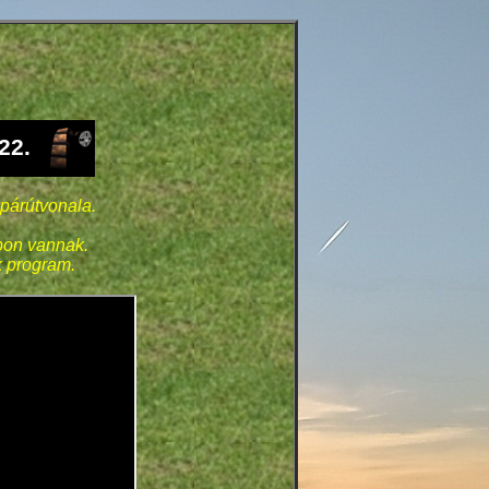
22.
párútvonala.
opon vannak.
k program.