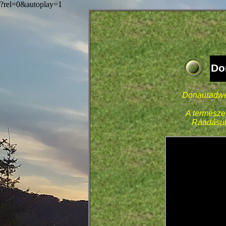
?rel=0&autoplay=1
Do
Donauradweg
A természet
Ráadásul 