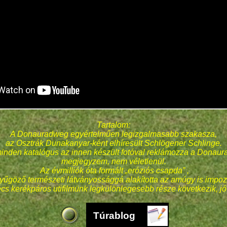
Tartalom:
A Donauradweg egyértelműen legizgalmasabb szakasza,
az Osztrák Dunakanyar-ként elhíresült Schlögener Schlinge.
minden katalógus az innen készült fotóval reklámozza a Donaur
megjegyzem, nem véletlenül.
Az évmilliók óta formált „eróziós csapda” ,
yűgöző természeti látványossággá alakította az amúgy is impozá
s kerékpáros utifilmünk legkülönlegesebb része következik, jó
Túrablog