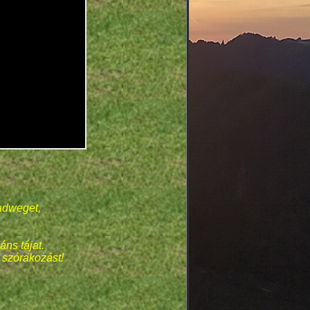
adweget,
ns tájat.
 szórakozást!