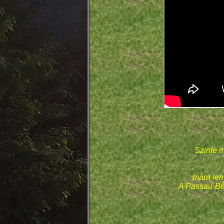
Szinte 
mára len
A Passau-Béc