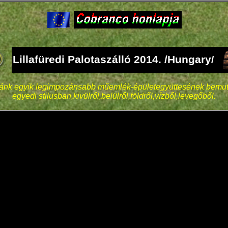
Lillafüredi Palotaszálló 2014. /Hungary
/
nk egyik legimpozánsabb műemlék-épületegyüttesének bemut
egyedi stilusban,kivülről,belülről,földről,vízből,levegőből.