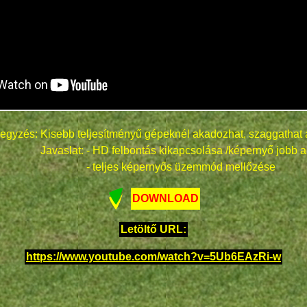
egyzés: Kisebb teljesítményű gépeknél akadozhat, szaggathat 
Javaslat: - HD felbontás kikapcsolása /képernyő jobb a
- teljes képernyős üzemmód mellőzése
DOWNLOAD
Letöltő URL:
https://www.youtube.com/watch?v=5Ub6EAzRi-w