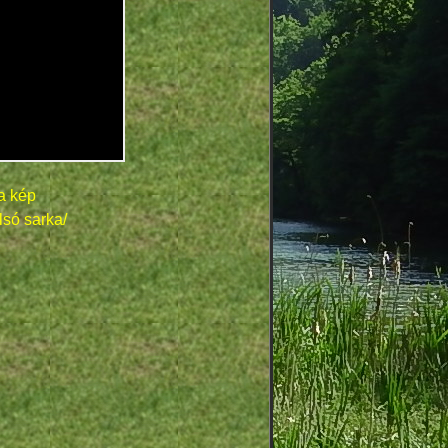
a kép
lsó sarka/