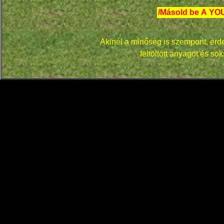
/
Másold be
A YO
Akinél a minőség is szempont, érde
feltöltött anyagot és s