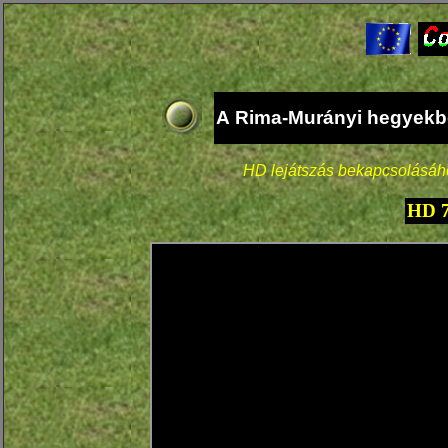
A Rima-Murányi hegyekben
HD lejátszás bekapcsolásához
HD 7