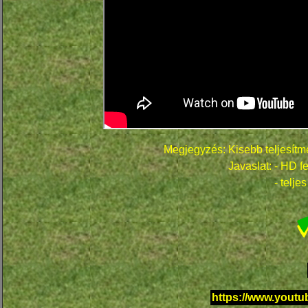
Megjegyzés: Kisebb teljesít
Javaslat: - HD f
- telj
https://www.you