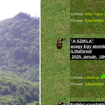
Cobranc
Útvonal:
Velky Sokol
Útvonal:
Kysel ferrata
"A SZIKLA"
a
vagy Egy atombi
/Lillafüred/
2025. január. (4
Cobran
Útvonal:
Lillafüred
Útvonal:
Sziklabunker
Erdélyi szurdoktú