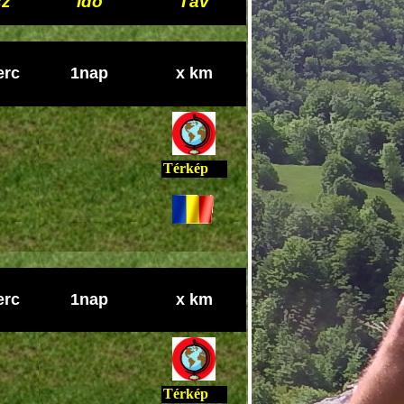
sz
Idő
Táv
erc
1nap
x km
Térkép
erc
1nap
x km
Térkép