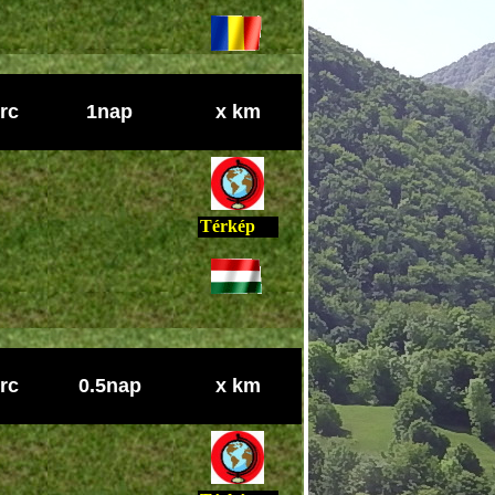
rc
1nap
x km
Térkép
rc
0.5nap
x km