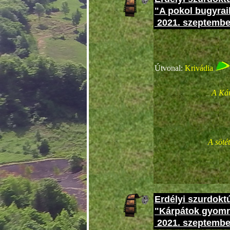
"A pokol bugyrai
2021. szeptembe
Cobran
Útvonal:
Krivádia
A Kár
A söté
Erdélyi szurdoktú
"Kárpátok gyomr
2021. szeptembe