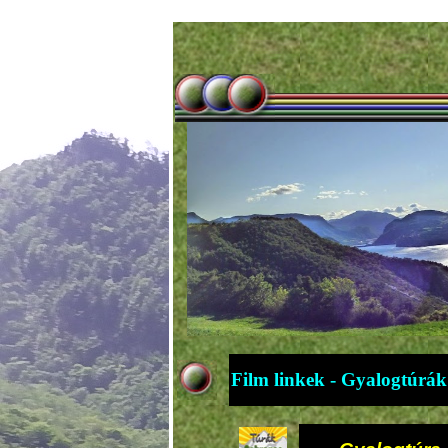
Film linkek - Gyalogtúrák