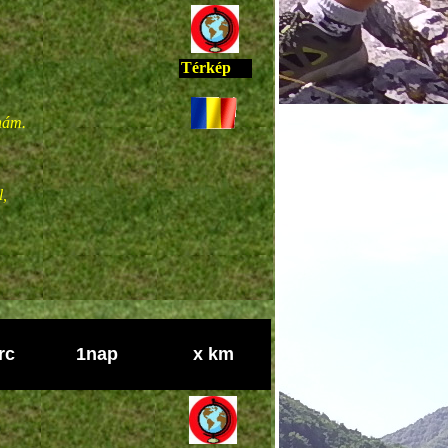
Térkép
nám.
,
rc
1nap
x km