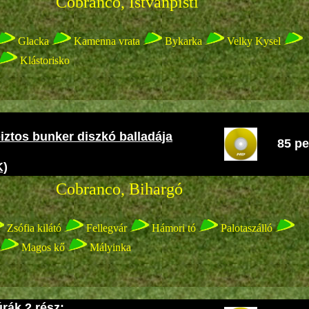
o, Istvánpisti
Glacka
Kamenna vrata
Bykarka
Velky Kysel
Klástorisko
ztos bunker diszkó balladája
85 pe
K)
co, Bihargó
Zsófia kilátó
Fellegvár
Hámori tó
Palotaszálló
Magos kő
Mályinka
rák 2.rész: