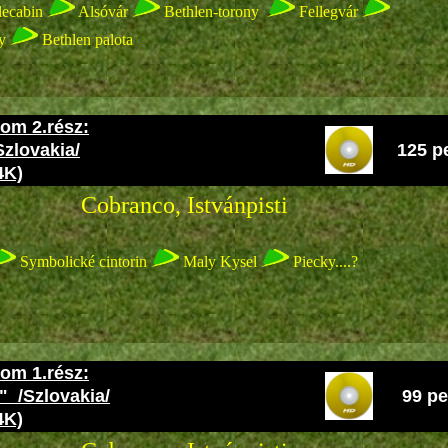
lecabin
Alsóvár
Bethlen-torony
Fellegvár
ny
Bethlen palota
om 2.rész:
Szlovakia/
125 p
4K)
o, Istvánpisti
Symbolické cintorin
Maly Kysel
Piecky....?
om 1.rész:
" /Szlovakia/
99 pe
4K)