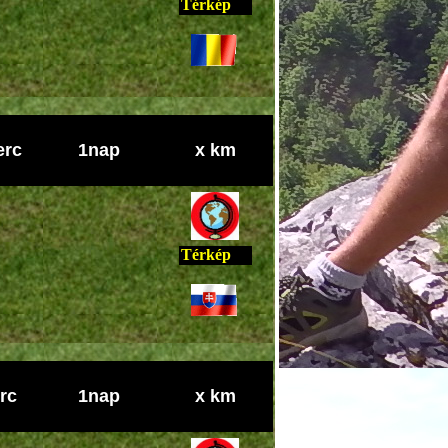
Térkép
erc
1nap
x km
Térkép
rc
1nap
x km