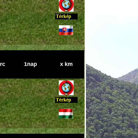
Térkép
rc
1nap
x km
Térkép