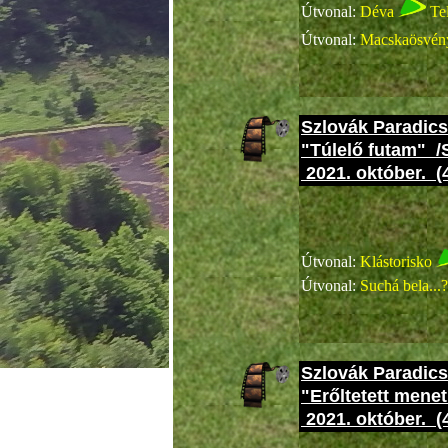
Útvonal:
Déva
Te
Útvonal:
Macskaösvé
Szlovák Paradics
"Túlelő futam" /
2021. október. (
Cobranc
Útvonal:
Klástorisko
Útvonal:
Suchá bela...?
Szlovák Paradics
"Erőltetett menet
2021. október. (