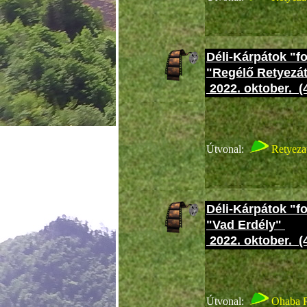
Déli-Kárpátok "f
"Regélő Retyezá
2022. oktober. (
Cobran
Útvonal:
Retyeza
Déli-Kárpátok "f
"Vad Erdély"
2022. oktober. (
Cobran
Útvonal:
Ohaba 