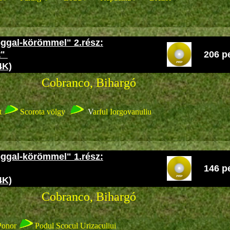
oggal-körömmel" 2.rész:
t"
206 p
4K)
co, Bihargó
t
Scorota völgy
V
arful Iorgovanuliu
oggal-körömmel" 1.rész:
146 p
4K)
co, Bihargó
Ponor
Podul Scocul Urizaculiui