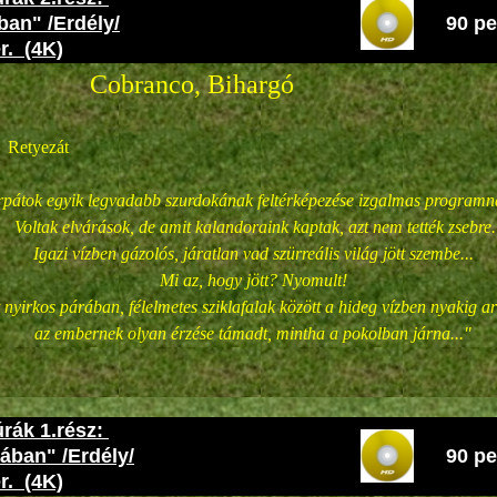
ban" /Erdély/
90 pe
r. (4K)
co, Bihargó
Retyezát
pátok egyik legvadabb szurdokának feltérképezése izgalmas programna
Voltak elvárások, de amit kalandoraink kaptak, azt nem tették zsebre.
Igazi vízben gázolós, járatlan vad szürreális világ jött szembe...
Mi az, hogy jött? Nyomult!
t nyirkos párában, félelmetes sziklafalak között a hideg vízben nyakig a
az embernek olyan érzése támadt, mintha a pokolban járna..."
rák 1.rész:
ában" /Erdély/
90 pe
r. (4K)