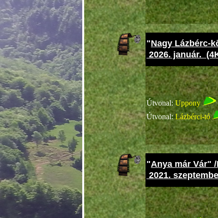
"
Nagy Lázbérc-k
2026. január. (4
Cobran
Útvonal:
Uppony
Útvonal:
Lázbérci-tó
"
Anya már Vár" /
2021. szeptembe
Cobran