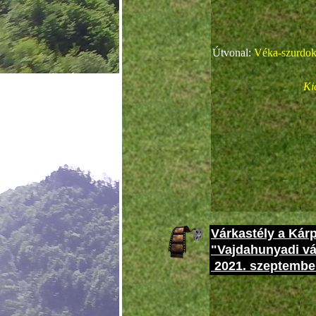
Cobran
Útvonal:
Véka-szurdo
Ki
Várkastély a Kár
"Vajdahunyadi vár
2021. szeptember
Cobran