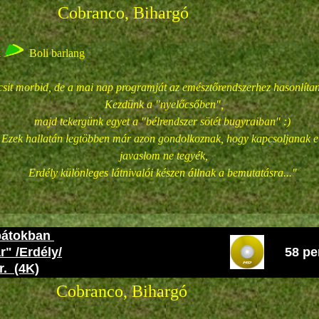
co, Bihargó
k
Boli barlang
csit morbid, de a mai nap programját az emésztőrendszerhez hasonlíta
Kezdünk a "nyelőcsőben",
majd tekergünk egyet a "bélrendszer sötét bugyraiban" :)
Ezek hallatán legtöbben már azon gondolkoznak, hogy kapcsoljanak el
javaslom ne tegyék,
Erdély különleges látnivalói készen állnak a bemutatásra..."
pátokban
" /Erdély/
58 pe
. (4K)
co, Bihargó