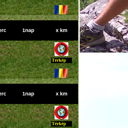
erc
1nap
x km
Térkép
erc
1nap
x km
Térkép