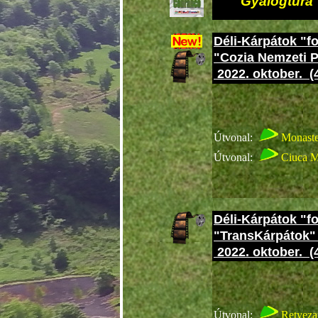
Gyalogtúra
Déli-Kárpátok "f
"Cozia Nemzeti 
2022. oktober. (
Cobran
Útvonal:
Monaste
Útvonal:
Ciuca 
Déli-Kárpátok "f
"TransKárpátok
2022. oktober. (
Cobran
Útvonal:
Retyeza