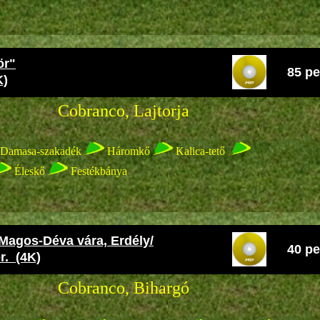
ör"
85 pe
K)
co, Lajtorja
Damasa-szakadék
Háromkő
Kalica-tető
Éleskő
Festékbánya
Magos-Déva vára, Erdély/
40 pe
r. (4K)
co, Bihargó