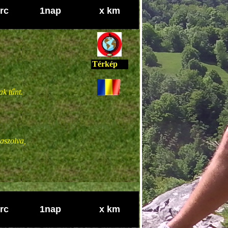
rc
1nap
x km
Térkép
k tűnt.
raszolva,
rc
1nap
x km