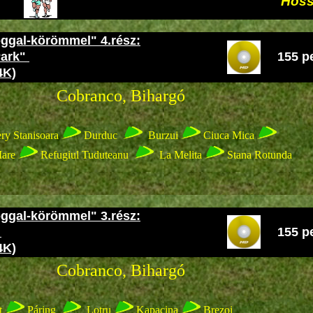
Hos
oggal-körömmel" 4.rész:
Park"
155 p
4K)
co, Bihargó
ry Stanisoara
Durduc
Burzui
Ciuca Mica
Mare
Refugiul Tuduteanu
La Melita
Stana Rotunda
oggal-körömmel" 3.rész:
"
155 p
4K)
co, Bihargó
t
Páring
Lotru
Kapacina
Brezoi